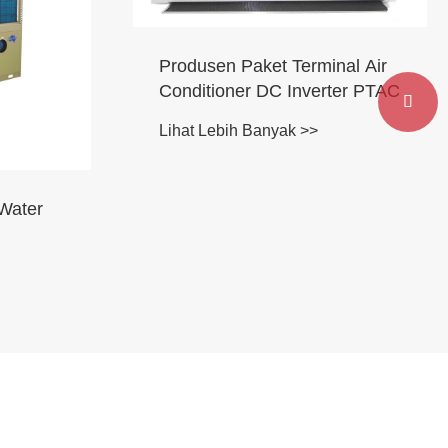
n Paket Terminal Air
oner DC Inverter PTAC

bih Banyak >>
AC Paket Atap Invert
China untuk Area Tel
Lihat Lebih Banyak >>