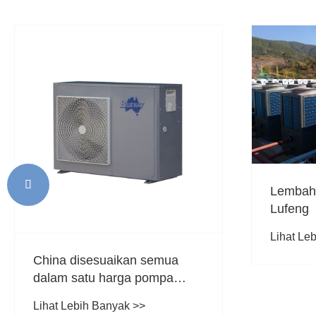

Lembah Dinosaurus Yunnan
Lufeng
Lihat Lebih Banyak >>
n semua
 pompa
>>