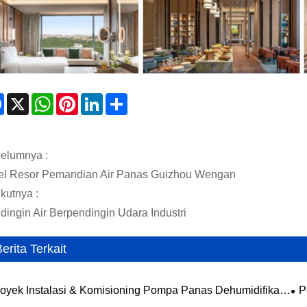
Facebook
X
WhatsApp
Pinterest
LinkedIn
Share
elumnya :
el Resor Pemandian Air Panas Guizhou Wengan
kutnya :
dingin Air Berpendingin Udara Industri
erita Terkait
oyek Instalasi & Komisioning Pompa Panas Dehumidifikasi
P
am Terintegrasi Greentown Guixiang Garden Selesai
Ter