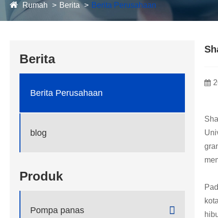
Rumah
Berita
Berita Perusahaan
Sh
Berita
2
Berita Perusahaan
Sha
blog
Uni
gra
mem
Produk
Pad
kot

Pompa panas
hib