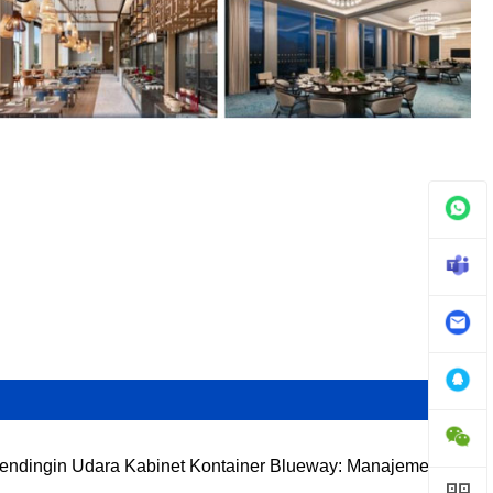
endingin Udara Kabinet Kontainer Blueway: Manajemen
mal yang Dibuat Khusus untuk Kandang Tertutup Luar