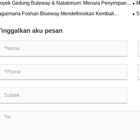
royek Gedung Buleway & Natatorium: Menara Penyimpanan
M
Ru
rgi China, Shenzhen
Da
agaimana Foshan Blueway Mendefinisikan Kembali
S
So
yamanan Bisnis di Dataran Tinggi dengan Proyek Kolam
We
ang Terkenalnya di Menara China Chuneng di Shenzhen?
Tinggalkan aku pesan