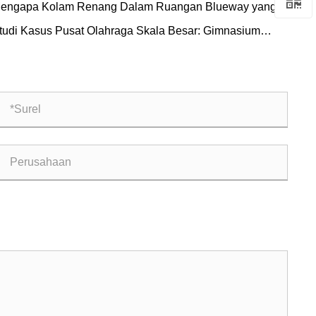
engapa Kolam Renang Dalam Ruangan Blueway yang
angan
pat Dilepas Sangat Cocok Untuk Vila Mewah Danau
tudi Kasus Pusat Olahraga Skala Besar: Gimnasium
ngshan?
nzhou