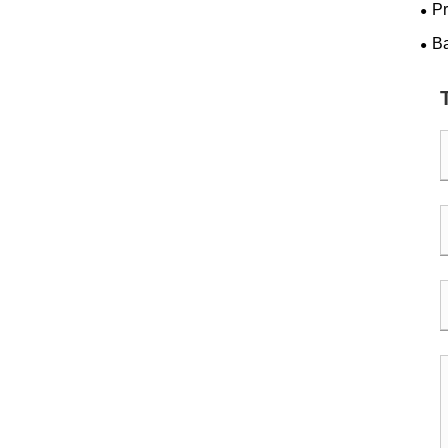
P
Ene
B
Ken
Ren