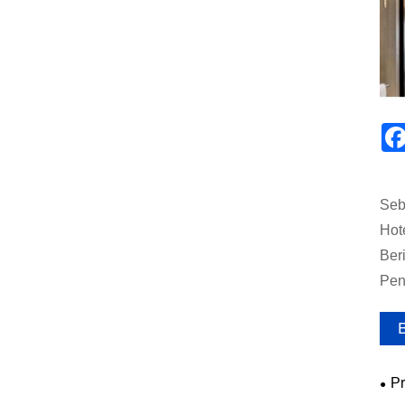
Seb
Hot
Beri
Pen
B
Pr
Kol