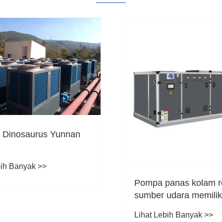
Pen
Pen
Basi
Liha
Pompa panas kolam renang
sumber udara memiliki tren
perkembangan yang baik
Lihat Lebih Banyak >>