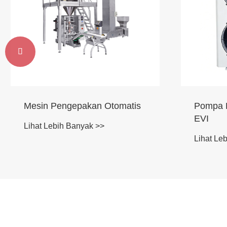

omatis
Pompa Panas Sumber Udara
EVI
Lihat Lebih Banyak >>